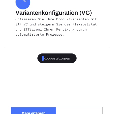
Variantenkonfiguration (VC)
Optimieren Sie Ihre Produktvarianten mit
SAP VC und steigern Sie die Flexibilität
und Effizienz Ihrer Fertigung durch
automatisierte Prozesse.
Kooperationen
Durch strategische Kooperationen schaffen
wir Mehrwerte für unsere Kunden und treiben
die digitale Transformation der
Fertigungsindustrie voran.
Partner werden
Mehr erfahren