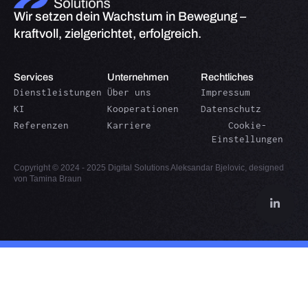
Wir setzen dein Wachstum in Bewegung –
kraftvoll, zielgerichtet, erfolgreich.
Services
Unternehmen
Rechtliches
Dienstleistungen
Über uns
Impressum
KI
Kooperationen
Datenschutz
Referenzen
Karriere
Cookie-
Einstellungen
Copyright © 2024 - 2025 Digital Solutions Aleksandar Bjelovic, designed
von
Tamina Braun